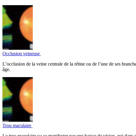
Occlusion veineuse
L’occlusion de la veine centrale de la rétine ou de l’une de ses branche
âge.
Trou maculaire
Le trou maculaire va se manifester par une baisse de vision, qui dans c