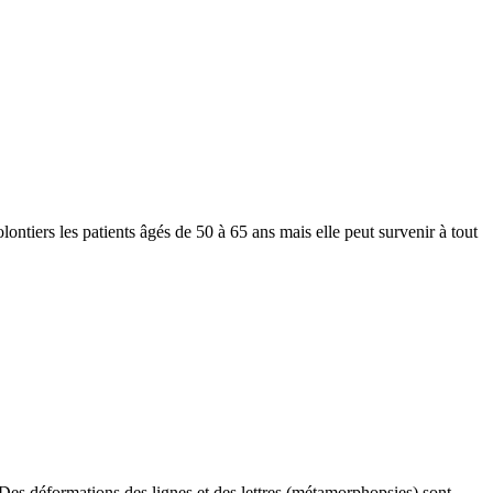
lontiers les patients âgés de 50 à 65 ans mais elle peut survenir à tout
. Des déformations des lignes et des lettres (métamorphopsies) sont