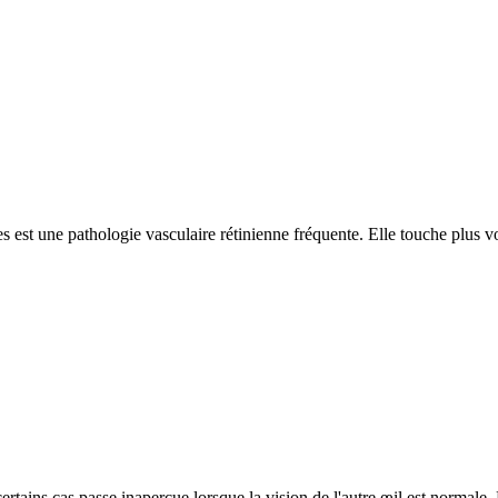
s est une pathologie vasculaire rétinienne fréquente. Elle touche plus vo
ertains cas passe inaperçue lorsque la vision de l'autre œil est normale