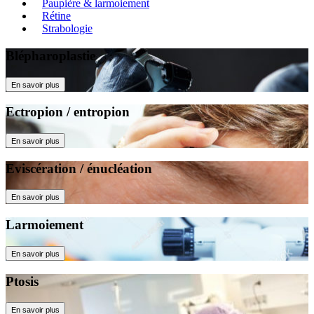
Paupière & larmoiement
Rétine
Strabologie
Blépharoplastie
En savoir plus
Ectropion / entropion
En savoir plus
Eviscération / énucléation
En savoir plus
Larmoiement
En savoir plus
Ptosis
En savoir plus