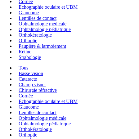
Cornée
Echographie oculaire et UBM
Glaucome
Lentilles de contact
Ophtalmologie médicale
Ophtalmologie pédiatrique
Orthokératologie
Orthoptie
Paupière & larmoiement
Rétine
Strabologie
Tous
Basse vision
Cataracte
Champ visuel
Chirurgie réfractive
Cornée
Echographie oculaire et UBM
Glaucome
Lentilles de contact
Ophtalmologie médicale
Ophtalmologie pédiatrique
Orthokératologie
Orthoptie