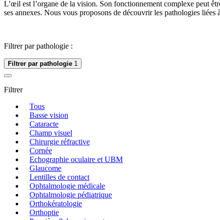
L’œil est l’organe de la vision. Son fonctionnement complexe peut êt
ses annexes. Nous vous proposons de découvrir les pathologies liées à l
Filtrer par pathologie :
Filtrer par pathologie
1
Filtrer
Tous
Basse vision
Cataracte
Champ visuel
Chirurgie réfractive
Cornée
Echographie oculaire et UBM
Glaucome
Lentilles de contact
Ophtalmologie médicale
Ophtalmologie pédiatrique
Orthokératologie
Orthoptie