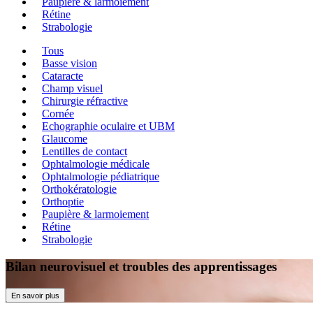
Paupière & larmoiement
Rétine
Strabologie
Tous
Basse vision
Cataracte
Champ visuel
Chirurgie réfractive
Cornée
Echographie oculaire et UBM
Glaucome
Lentilles de contact
Ophtalmologie médicale
Ophtalmologie pédiatrique
Orthokératologie
Orthoptie
Paupière & larmoiement
Rétine
Strabologie
Bilan neurovisuel et troubles des apprentissages
En savoir plus